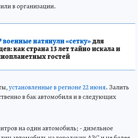
вили в организации.
 военные натянули «сетку»
для
в: как страна 13 лет тайно искала и
инопланетных гостей
ты,
установленные в регионе 22 июня
. Залить
твенно в бак автомобиля и в следующих
 литров на один автомобиль; - дизельное
 один автомобиль на городских АЗС и не более