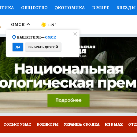
ИТИКА
ОБЩЕСТВО
ЭКОНОМИКА
В МИРЕ
ЗВЕЗДЫ
ЛУМНИСТЫ
ПРОИСШЕСТВИЯ
НАЦИОНАЛЬНЫЕ ПРОЕК
ОМСК
+19
°
ВАШ РЕГИОН —
ОМСК
Ы
ОТКРЫВАЕМ МИР
Я ЗНАЮ
СЕМЬЯ
ЖЕНСКИЕ СЕ
ДА
ВЫБРАТЬ ДРУГОЙ
ПРОМОКОДЫ
СЕРИАЛЫ
СПЕЦПРОЕКТЫ
ДЕФИЦИТ
ВИЗОР
КОЛЛЕКЦИИ
КОНКУРСЫ
РАБОТА У НАС
ГИ
НА САЙТЕ
ТОЛЬКО У НАС
ВОЕНКОРЫ
УКРАИНА: СВОДКА
КП В МАХ
ОТД