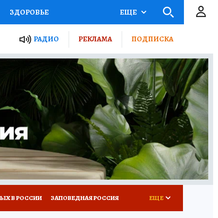
ЗДОРОВЬЕ
ЕЩЕ
ТЫ РОССИИ
РАДИО
РЕКЛАМА
ПОДПИСКА
КРЕТЫ
ПУТЕВОДИТЕЛЬ
 ЖЕЛЕЗА
ТУРИЗМ
Д ПОТРЕБИТЕЛЯ
ВСЕ О КП
ЫХ В РОССИИ
ЗАПОВЕДНАЯ РОССИЯ
ЕЩЕ