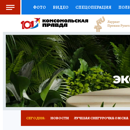
ФОТО
ВИДЕО
СПЕЦОПЕРАЦИЯ
ПОЛ
СОЦПОДДЕРЖКА
НАУКА
СПОРТ
КО
ВЫБОР ЭКСПЕРТОВ
ДОКТОР
ФИНАНС
КНИЖНАЯ ПОЛКА
ПРОГНОЗЫ НА СПОРТ
ПРЕСС-ЦЕНТР
НЕДВИЖИМОСТЬ
ТЕЛЕ
РАДИО КП
РЕКЛАМА
ТЕСТЫ
НОВОЕ 
СЕГОДНЯ:
НОВОСТИ
ЛУЧШАЯ СНЕГУРОЧКА ОМСКА