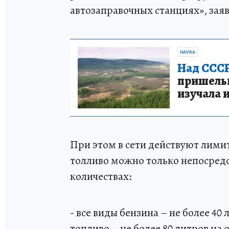
автозаправочных станциях», зая
НАУКА
Над СССР
пришельце
изучала 
При этом в сети действуют лими
толливо можно только непосредс
количествах:
- все виды бензина – не более 40
топливо – не более 80 литров на