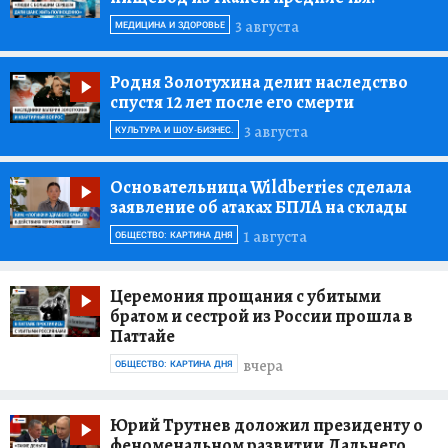
3 августа
МЕДИЦИНА И ЗДОРОВЬЕ
Родня Золотухина делит наследство
спустя 12 лет после его смерти
3 августа
КУЛЬТУРА И ШОУ-БИЗНЕС.
Основательница Wildberries сделала
заявление об атаках БПЛА на склады
1 августа
ОБЩЕСТВО: КАРТИНА ДНЯ
Церемония прощания с убитыми
братом и сестрой из России прошла в
Паттайе
вчера
ОБЩЕСТВО: КАРТИНА ДНЯ
Юрий Трутнев доложил президенту о
феноменальном развитии Дальнего