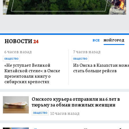
НОВОСТИ
24
ВСЕ
МОЙ ГОРОД
6 часов назад
7 часов назад
ОБЩЕСТВО
ОБЩЕСТВО
«Не уступает Великой
Из Омска в Казахстан мож
Китайской стене»: в Омске
стать больше рейсов
презентовали книгу о
сибирских крепостях
Омского курьера отправили на 6 лет в
тюрьму за обман пожилых женщин
10 часов назад
ОБЩЕСТВО