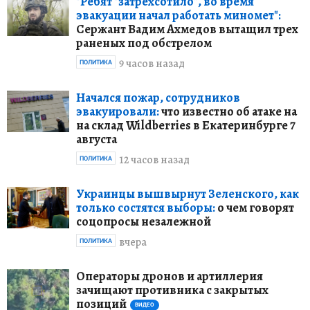
"Ребят "затрехсотило", во время
эвакуации начал работать миномет":
Сержант Вадим Ахмедов вытащил трех
раненых под обстрелом
9 часов назад
ПОЛИТИКА
Начался пожар, сотрудников
эвакуировали:
что известно об атаке на
на склад Wildberries в Екатеринбурге 7
августа
12 часов назад
ПОЛИТИКА
Украинцы вышвырнут Зеленского, как
только состятся выборы:
о чем говорят
соцопросы незалежной
вчера
ПОЛИТИКА
Операторы дронов и артиллерия
зачищают противника с закрытых
позиций
ВИДЕО