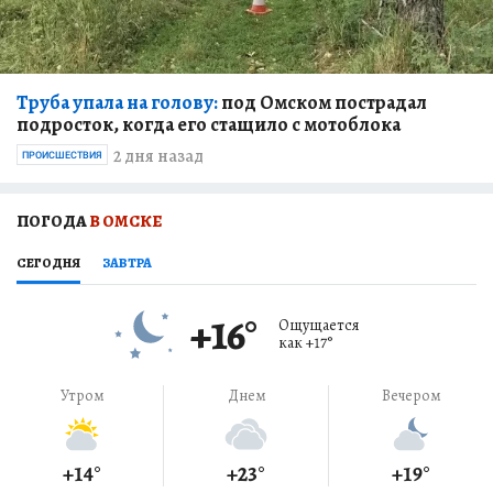
Труба упала на голову:
под Омском пострадал
подросток, когда его стащило с мотоблока
2 дня назад
ПРОИСШЕСТВИЯ
ПОГОДА
В ОМСКЕ
СЕГОДНЯ
ЗАВТРА
+16
°
Ощущается
как
+17
°
Утром
Днем
Вечером
+14
°
+23
°
+19
°