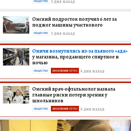
3 дня назад
ОБЩЕСТВО
Омский подросток получил 6 лет за
поджог машины участкового
3 дня назад
ОБЩЕСТВО
Омичи возмутились из-за пьяного «ада»
у магазина, продающего спиртное и
ночью
4 дня назад
ОБЩЕСТВО
ЭКСКЛЮЗИВ KP.RU
Омский врач-офтальмолог назвала
главные риски потери зрения у
школьников
4 дня назад
ОБЩЕСТВО
ЭКСКЛЮЗИВ KP.RU