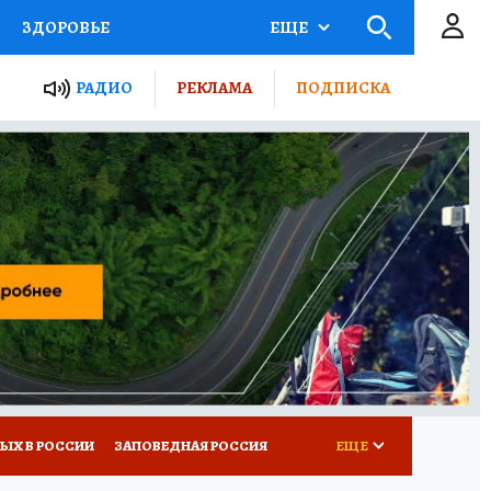
ЗДОРОВЬЕ
ЕЩЕ
ТЫ РОССИИ
РАДИО
РЕКЛАМА
ПОДПИСКА
КРЕТЫ
ПУТЕВОДИТЕЛЬ
 ЖЕЛЕЗА
ТУРИЗМ
Д ПОТРЕБИТЕЛЯ
ВСЕ О КП
ЫХ В РОССИИ
ЗАПОВЕДНАЯ РОССИЯ
ЕЩЕ