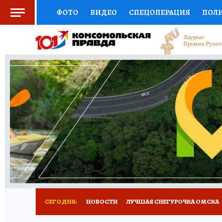
ФОТО
ВИДЕО
СПЕЦОПЕРАЦИЯ
ПОЛ
СОЦПОДДЕРЖКА
НАУКА
СПОРТ
КО
ВЫБОР ЭКСПЕРТОВ
ДОКТОР
ФИНАНС
КНИЖНАЯ ПОЛКА
ПРОГНОЗЫ НА СПОРТ
ПРЕСС-ЦЕНТР
НЕДВИЖИМОСТЬ
ТЕЛЕ
РАДИО КП
РЕКЛАМА
ТЕСТЫ
НОВОЕ 
СЕГОДНЯ:
НОВОСТИ
ЛУЧШАЯ СНЕГУРОЧКА ОМСКА