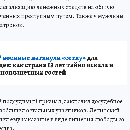
 легализацию денежных средств на общую
лученных преступным путем. Также у мужчины
патронов.
 военные натянули «сетку»
для
в: как страна 13 лет тайно искала и
инопланетных гостей
й подсудимый признал, заключил досудебное
изобличил остальных участников. Ленинский
чил ему наказание в виде лишения свободы со
ства.