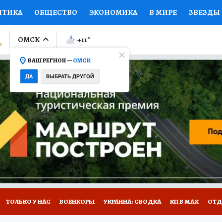
ИТИКА
ОБЩЕСТВО
ЭКОНОМИКА
В МИРЕ
ЗВЕЗДЫ
ЛУМНИСТЫ
ПРОИСШЕСТВИЯ
НАЦИОНАЛЬНЫЕ ПРОЕК
ОМСК
+11
°
ВАШ РЕГИОН —
ОМСК
Ы
ОТКРЫВАЕМ МИР
Я ЗНАЮ
СЕМЬЯ
ЖЕНСКИЕ СЕ
ДА
ВЫБРАТЬ ДРУГОЙ
ПРОМОКОДЫ
СЕРИАЛЫ
СПЕЦПРОЕКТЫ
ДЕФИЦИТ
ВИЗОР
КОЛЛЕКЦИИ
КОНКУРСЫ
РАБОТА У НАС
ГИ
НА САЙТЕ
ТОЛЬКО У НАС
ВОЕНКОРЫ
УКРАИНА: СВОДКА
КП В МАХ
ОТД