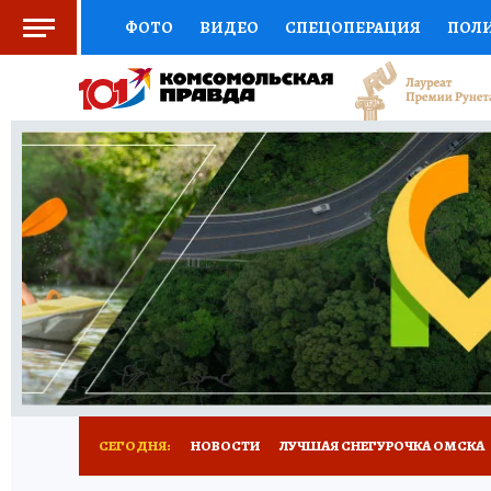
ФОТО
ВИДЕО
СПЕЦОПЕРАЦИЯ
ПОЛ
СОЦПОДДЕРЖКА
НАУКА
СПОРТ
КО
ВЫБОР ЭКСПЕРТОВ
ДОКТОР
ФИНАНС
КНИЖНАЯ ПОЛКА
ПРОГНОЗЫ НА СПОРТ
ПРЕСС-ЦЕНТР
НЕДВИЖИМОСТЬ
ТЕЛЕ
РАДИО КП
РЕКЛАМА
ТЕСТЫ
НОВОЕ 
СЕГОДНЯ:
НОВОСТИ
ЛУЧШАЯ СНЕГУРОЧКА ОМСКА