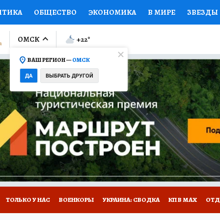
ИТИКА
ОБЩЕСТВО
ЭКОНОМИКА
В МИРЕ
ЗВЕЗДЫ
ЛУМНИСТЫ
ПРОИСШЕСТВИЯ
НАЦИОНАЛЬНЫЕ ПРОЕК
ОМСК
+22
°
ВАШ РЕГИОН —
ОМСК
Ы
ОТКРЫВАЕМ МИР
Я ЗНАЮ
СЕМЬЯ
ЖЕНСКИЕ СЕ
ДА
ВЫБРАТЬ ДРУГОЙ
ПРОМОКОДЫ
СЕРИАЛЫ
СПЕЦПРОЕКТЫ
ДЕФИЦИТ
ВИЗОР
КОЛЛЕКЦИИ
КОНКУРСЫ
РАБОТА У НАС
ГИ
НА САЙТЕ
ТОЛЬКО У НАС
ВОЕНКОРЫ
УКРАИНА: СВОДКА
КП В МАХ
ОТД