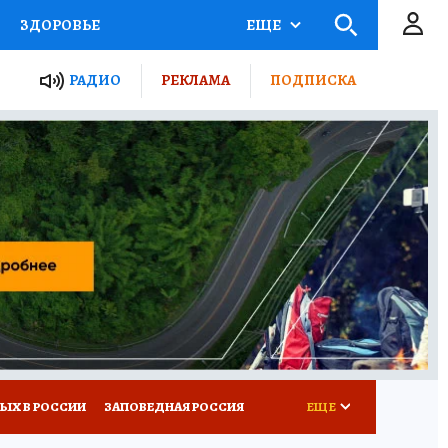
ЗДОРОВЬЕ
ЕЩЕ
ТЫ РОССИИ
РАДИО
РЕКЛАМА
ПОДПИСКА
КРЕТЫ
ПУТЕВОДИТЕЛЬ
 ЖЕЛЕЗА
ТУРИЗМ
Д ПОТРЕБИТЕЛЯ
ВСЕ О КП
ЫХ В РОССИИ
ЗАПОВЕДНАЯ РОССИЯ
ЕЩЕ