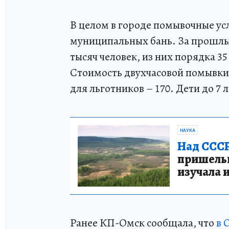
В целом в городе помывочные ус
муниципальных бань. За прошлый
тысяч человек, из них порядка 35
Стоимость двухчасовой помывки 
для льготников – 170. Дети до 7 
НАУКА
Над СССР
пришельце
изучала 
Ранее КП-Омск сообщала, что
в 