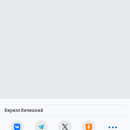
Кирилл Янчицкий