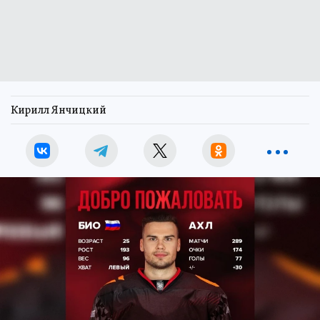
Кирилл Янчицкий