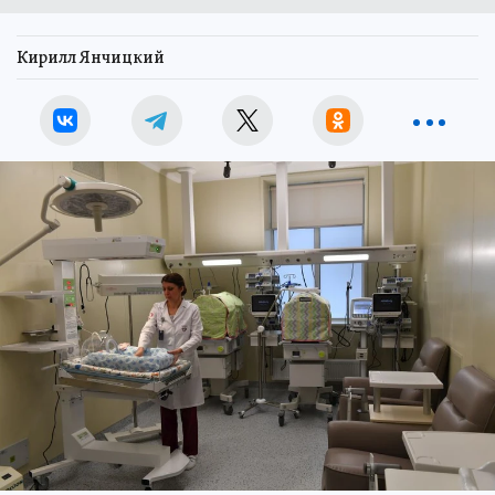
Кирилл Янчицкий