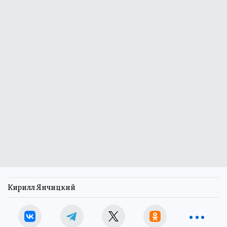
Кирилл Янчицкий