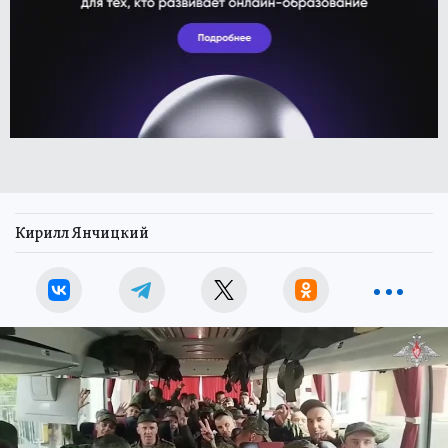
Кирилл Янчицкий