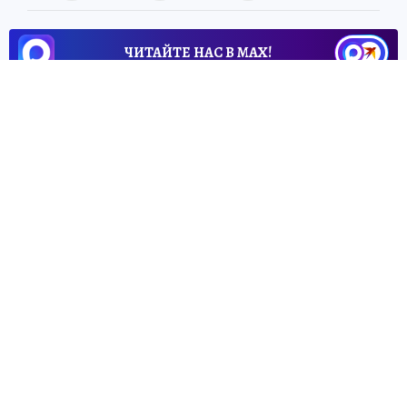
ЧИТАЙТЕ НАС В МАХ!
28 июня 2026 10:26
НОВОСТИ
ОБЩЕСТВО
За пять месяцев 2026 года
киберпреступники украли у
омичей 657 миллионов рублей
С января по май омские правоохранители
зарегистрировали 1648 хищений,
совершенных с использованием IT-
технологий