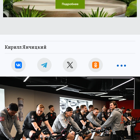
Кирилл Янчицкий