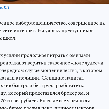
нк КП
редное кибермошенничество, совершенное на
 сети интернет. На уловку преступников
х школ.
их усилий продолжает играть с омичами
одолжают верить в сказочное «поле чудес» и
 очередном случае мошенничества, в котором
сказали в полиции. Женщине написал
жив быстро и без труда разбогатеть.
цу, который представился брокером, и
20 тысяч рублей. Вначале все у педагога
ии» бурно росли в цене, принося ментору