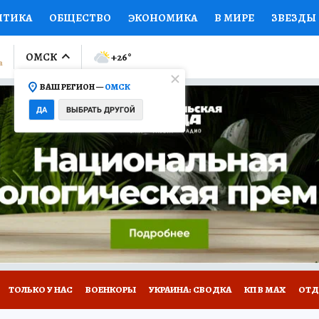
ИТИКА
ОБЩЕСТВО
ЭКОНОМИКА
В МИРЕ
ЗВЕЗДЫ
ЛУМНИСТЫ
ПРОИСШЕСТВИЯ
НАЦИОНАЛЬНЫЕ ПРОЕК
ОМСК
+26
°
ВАШ РЕГИОН —
ОМСК
Ы
ОТКРЫВАЕМ МИР
Я ЗНАЮ
СЕМЬЯ
ЖЕНСКИЕ СЕ
ДА
ВЫБРАТЬ ДРУГОЙ
ПРОМОКОДЫ
СЕРИАЛЫ
СПЕЦПРОЕКТЫ
ДЕФИЦИТ
ВИЗОР
КОЛЛЕКЦИИ
КОНКУРСЫ
РАБОТА У НАС
ГИ
НА САЙТЕ
ТОЛЬКО У НАС
ВОЕНКОРЫ
УКРАИНА: СВОДКА
КП В МАХ
ОТД