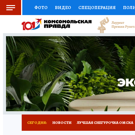
ФОТО
ВИДЕО
СПЕЦОПЕРАЦИЯ
ПОЛ
СОЦПОДДЕРЖКА
НАУКА
СПОРТ
КО
ВЫБОР ЭКСПЕРТОВ
ДОКТОР
ФИНАНС
КНИЖНАЯ ПОЛКА
ПРОГНОЗЫ НА СПОРТ
ПРЕСС-ЦЕНТР
НЕДВИЖИМОСТЬ
ТЕЛЕ
РАДИО КП
РЕКЛАМА
ТЕСТЫ
НОВОЕ 
СЕГОДНЯ:
НОВОСТИ
ЛУЧШАЯ СНЕГУРОЧКА ОМСКА