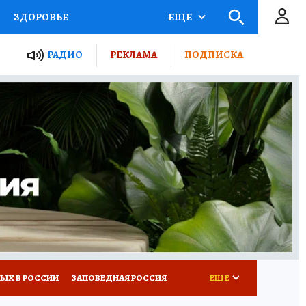
ЗДОРОВЬЕ
ЕЩЕ
ТЫ РОССИИ
РАДИО
РЕКЛАМА
ПОДПИСКА
КРЕТЫ
ПУТЕВОДИТЕЛЬ
 ЖЕЛЕЗА
ТУРИЗМ
Д ПОТРЕБИТЕЛЯ
ВСЕ О КП
ЫХ В РОССИИ
ЗАПОВЕДНАЯ РОССИЯ
ЕЩЕ