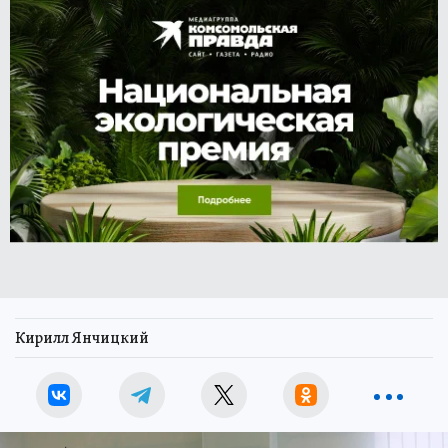
Кирилл Янчицкий