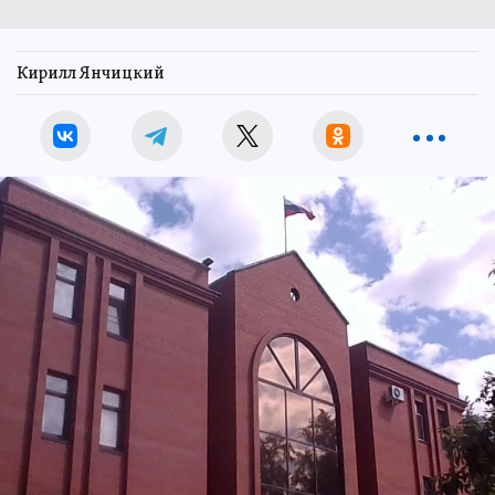
Кирилл Янчицкий