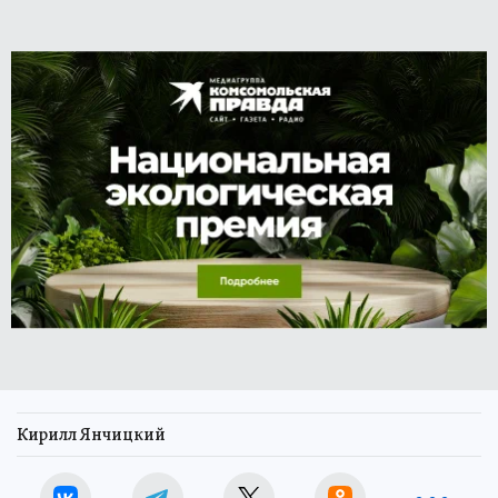
Кирилл Янчицкий