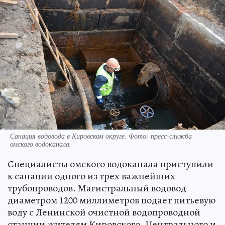
Санация водовода в Кировском округе. Фото: пресс-служба
омского водоканала.
Специалисты омского водоканала приступили
к санации одного из трех важнейших
трубопроводов. Магистральный водовод
диаметром 1200 миллиметров подает питьевую
воду с Ленинской очистной водопроводной
станции жителям Кировского, Центрального и