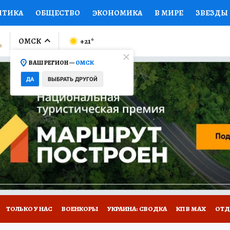
ИТИКА
ОБЩЕСТВО
ЭКОНОМИКА
В МИРЕ
ЗВЕЗДЫ
ЛУМНИСТЫ
ПРОИСШЕСТВИЯ
НАЦИОНАЛЬНЫЕ ПРОЕК
ОМСК
+21
°
ВАШ РЕГИОН —
ОМСК
Ы
ОТКРЫВАЕМ МИР
Я ЗНАЮ
СЕМЬЯ
ЖЕНСКИЕ СЕ
ДА
ВЫБРАТЬ ДРУГОЙ
ПРОМОКОДЫ
СЕРИАЛЫ
СПЕЦПРОЕКТЫ
ДЕФИЦИТ
ВИЗОР
КОЛЛЕКЦИИ
КОНКУРСЫ
РАБОТА У НАС
ГИ
НА САЙТЕ
ТОЛЬКО У НАС
ВОЕНКОРЫ
УКРАИНА: СВОДКА
КП В МАХ
ОТД