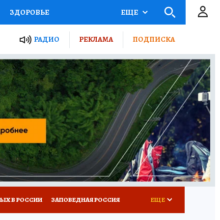
ЗДОРОВЬЕ
ЕЩЕ
ТЫ РОССИИ
РАДИО
РЕКЛАМА
ПОДПИСКА
КРЕТЫ
ПУТЕВОДИТЕЛЬ
 ЖЕЛЕЗА
ТУРИЗМ
Д ПОТРЕБИТЕЛЯ
ВСЕ О КП
ЫХ В РОССИИ
ЗАПОВЕДНАЯ РОССИЯ
ЕЩЕ