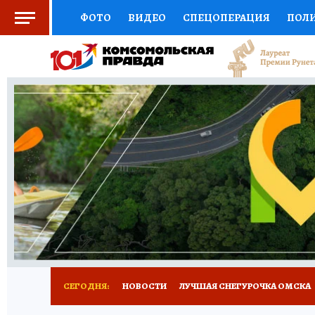
ФОТО
ВИДЕО
СПЕЦОПЕРАЦИЯ
ПОЛ
СОЦПОДДЕРЖКА
НАУКА
СПОРТ
КО
ВЫБОР ЭКСПЕРТОВ
ДОКТОР
ФИНАНС
КНИЖНАЯ ПОЛКА
ПРОГНОЗЫ НА СПОРТ
ПРЕСС-ЦЕНТР
НЕДВИЖИМОСТЬ
ТЕЛЕ
РАДИО КП
РЕКЛАМА
ТЕСТЫ
НОВОЕ 
СЕГОДНЯ:
НОВОСТИ
ЛУЧШАЯ СНЕГУРОЧКА ОМСКА