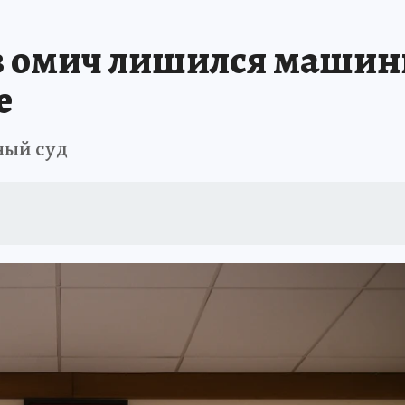
ИСПЫТАНО НА СЕБЕ
 омич лишился машины
е
ный суд