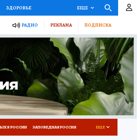
ЗДОРОВЬЕ
ЕЩЕ
ТЫ РОССИИ
РАДИО
РЕКЛАМА
ПОДПИСКА
КРЕТЫ
ПУТЕВОДИТЕЛЬ
 ЖЕЛЕЗА
ТУРИЗМ
Д ПОТРЕБИТЕЛЯ
ВСЕ О КП
ЫХ В РОССИИ
ЗАПОВЕДНАЯ РОССИЯ
ЕЩЕ