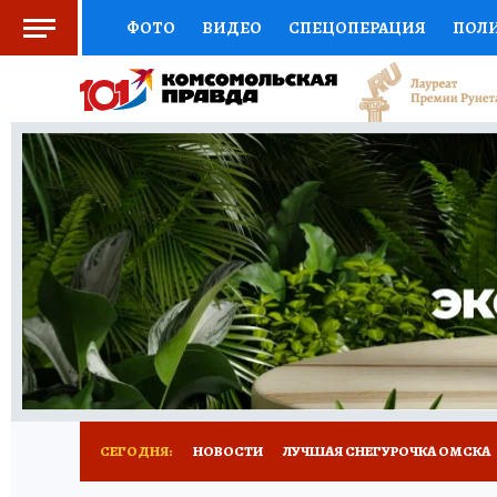
ФОТО
ВИДЕО
СПЕЦОПЕРАЦИЯ
ПОЛ
СОЦПОДДЕРЖКА
НАУКА
СПОРТ
КО
ВЫБОР ЭКСПЕРТОВ
ДОКТОР
ФИНАНС
КНИЖНАЯ ПОЛКА
ПРОГНОЗЫ НА СПОРТ
ПРЕСС-ЦЕНТР
НЕДВИЖИМОСТЬ
ТЕЛЕ
РАДИО КП
РЕКЛАМА
ТЕСТЫ
НОВОЕ 
СЕГОДНЯ:
НОВОСТИ
ЛУЧШАЯ СНЕГУРОЧКА ОМСКА