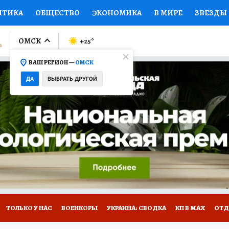
ИТИКА
ОБЩЕСТВО
ЭКОНОМИКА
В МИРЕ
ЗВЕЗДЫ
ЛУМНИСТЫ
ПРОИСШЕСТВИЯ
НАЦИОНАЛЬНЫЕ ПРОЕК
ОМСК
+25
°
ВАШ РЕГИОН —
ОМСК
Ы
ОТКРЫВАЕМ МИР
Я ЗНАЮ
СЕМЬЯ
ЖЕНСКИЕ СЕ
ДА
ВЫБРАТЬ ДРУГОЙ
ПРОМОКОДЫ
СЕРИАЛЫ
СПЕЦПРОЕКТЫ
ДЕФИЦИТ
ВИЗОР
КОЛЛЕКЦИИ
КОНКУРСЫ
РАБОТА У НАС
ГИ
НА САЙТЕ
ТОЛЬКО У НАС
ВОЕНКОРЫ
УКРАИНА: СВОДКА
КП В МАХ
ОТД