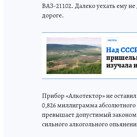
ВАЗ-21102. Далеко уехать ему н
дороге.
НАУКА
Над СССР
пришельце
изучала 
Прибор «Алкотектор» не остави
0,826 миллиграмма абсолютного э
превышает допустимый законом 
сильного алкогольного опьянени