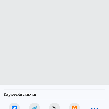
Кирилл Янчицкий