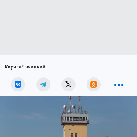
Кирилл Янчицкий