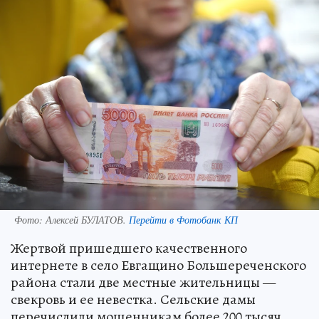
Фото:
Алексей БУЛАТОВ.
Перейти в Фотобанк КП
Жертвой пришедшего качественного
интернете в село Евгащино Большереченского
района стали две местные жительницы —
свекровь и ее невестка. Сельские дамы
перечислили мошенникам более 200 тысяч