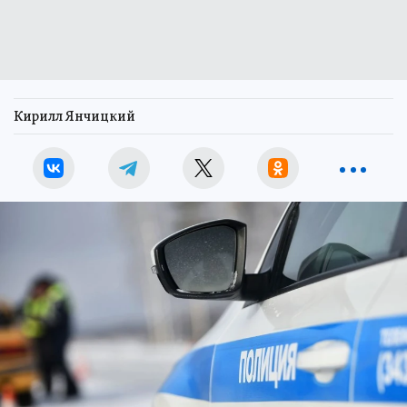
Кирилл Янчицкий