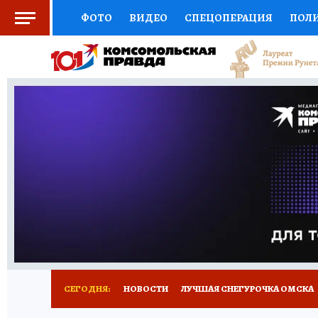
ФОТО
ВИДЕО
СПЕЦОПЕРАЦИЯ
ПОЛ
СОЦПОДДЕРЖКА
НАУКА
СПОРТ
КО
ВЫБОР ЭКСПЕРТОВ
ДОКТОР
ФИНАНС
КНИЖНАЯ ПОЛКА
ПРОГНОЗЫ НА СПОРТ
ПРЕСС-ЦЕНТР
НЕДВИЖИМОСТЬ
ТЕЛЕ
РАДИО КП
РЕКЛАМА
ТЕСТЫ
НОВОЕ 
СЕГОДНЯ:
НОВОСТИ
ЛУЧШАЯ СНЕГУРОЧКА ОМСКА