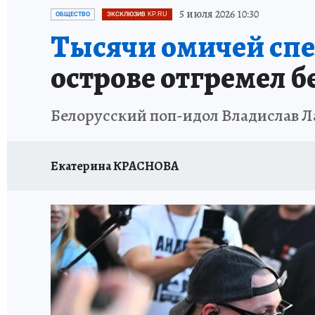
ПРОИСШЕСТВИЯ
АФИША
КОНКУРС КП
5 июля 2026 10:30
ОБЩЕСТВО
ЭКСКЛЮЗИВ KP.RU
Тысячи омичей сп
острове отгремел 
Белорусский поп-идол Владислав Л
Екатерина КРАСНОВА