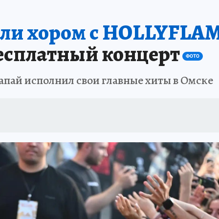
ИСПЫТАНО НА СЕБЕ
ели хором с HOLLYFLA
бесплатный концерт
ФОТО
апай исполнил свои главные хиты в Омске