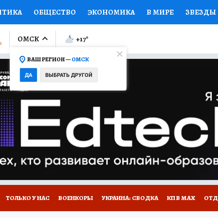
ИТИКА
ОБЩЕСТВО
ЭКОНОМИКА
В МИРЕ
ЗВЕЗДЫ
ЛУМНИСТЫ
ПРОИСШЕСТВИЯ
НАЦИОНАЛЬНЫЕ ПРОЕК
ОМСК
+17
°
ВАШ РЕГИОН —
ОМСК
Ы
ОТКРЫВАЕМ МИР
Я ЗНАЮ
СЕМЬЯ
ЖЕНСКИЕ СЕ
ДА
ВЫБРАТЬ ДРУГОЙ
ПРОМОКОДЫ
СЕРИАЛЫ
СПЕЦПРОЕКТЫ
ДЕФИЦИТ
ВИЗОР
КОЛЛЕКЦИИ
КОНКУРСЫ
РАБОТА У НАС
ГИ
НА САЙТЕ
ТОЛЬКО У НАС
ВОЕНКОРЫ
УКРАИНА: СВОДКА
КП В МАХ
ОТД