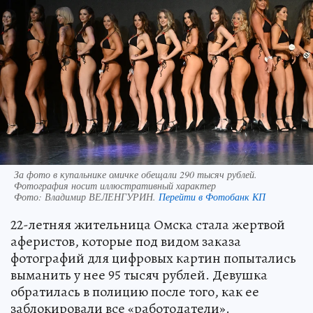
За фото в купальнике омичке обещали 290 тысяч рублей.
Фотография носит иллюстративный характер
Фото:
Владимир ВЕЛЕНГУРИН.
Перейти в Фотобанк КП
22-летняя жительница Омска стала жертвой
аферистов, которые под видом заказа
фотографий для цифровых картин попытались
выманить у нее 95 тысяч рублей. Девушка
обратилась в полицию после того, как ее
заблокировали все «работодатели».