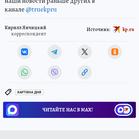
наши новости раньше других в
канале
@truekpru
Кирилл Янчицкий
Источник:
kp.ru
корреспондент
КАРТИНА ДНЯ
ЧИТАЙТЕ НАС В МАХ!