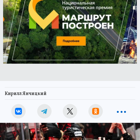
Кирилл Янчицкий