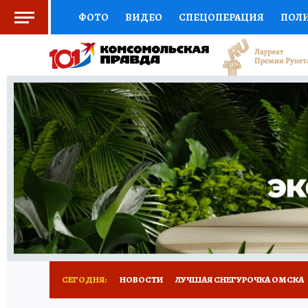
ФОТО
ВИДЕО
СПЕЦОПЕРАЦИЯ
ПОЛ
СОЦПОДДЕРЖКА
НАУКА
СПОРТ
КО
ВЫБОР ЭКСПЕРТОВ
ДОКТОР
ФИНАНС
КНИЖНАЯ ПОЛКА
ПРОГНОЗЫ НА СПОРТ
ПРЕСС-ЦЕНТР
НЕДВИЖИМОСТЬ
ТЕЛЕ
РАДИО КП
РЕКЛАМА
ТЕСТЫ
НОВОЕ 
СЕГОДНЯ:
НОВОСТИ
ЛУЧШАЯ СНЕГУРОЧКА ОМСКА