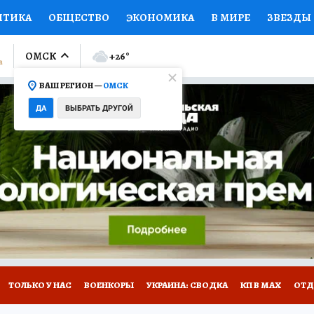
ИТИКА
ОБЩЕСТВО
ЭКОНОМИКА
В МИРЕ
ЗВЕЗДЫ
ЛУМНИСТЫ
ПРОИСШЕСТВИЯ
НАЦИОНАЛЬНЫЕ ПРОЕК
ОМСК
+26
°
ВАШ РЕГИОН —
ОМСК
Ы
ОТКРЫВАЕМ МИР
Я ЗНАЮ
СЕМЬЯ
ЖЕНСКИЕ СЕ
ДА
ВЫБРАТЬ ДРУГОЙ
ПРОМОКОДЫ
СЕРИАЛЫ
СПЕЦПРОЕКТЫ
ДЕФИЦИТ
ВИЗОР
КОЛЛЕКЦИИ
КОНКУРСЫ
РАБОТА У НАС
ГИ
НА САЙТЕ
ТОЛЬКО У НАС
ВОЕНКОРЫ
УКРАИНА: СВОДКА
КП В МАХ
ОТД