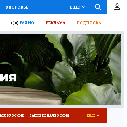
ЗДОРОВЬЕ
ЕЩЕ
ТЫ РОССИИ
РАДИО
РЕКЛАМА
ПОДПИСКА
КРЕТЫ
ПУТЕВОДИТЕЛЬ
 ЖЕЛЕЗА
ТУРИЗМ
Д ПОТРЕБИТЕЛЯ
ВСЕ О КП
ЫХ В РОССИИ
ЗАПОВЕДНАЯ РОССИЯ
ЕЩЕ