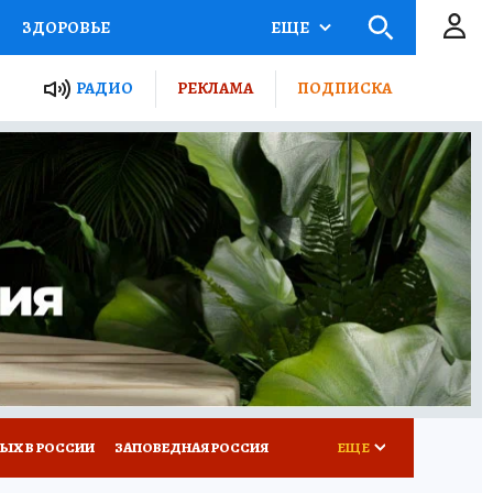
ЗДОРОВЬЕ
ЕЩЕ
ТЫ РОССИИ
РАДИО
РЕКЛАМА
ПОДПИСКА
КРЕТЫ
ПУТЕВОДИТЕЛЬ
 ЖЕЛЕЗА
ТУРИЗМ
Д ПОТРЕБИТЕЛЯ
ВСЕ О КП
ЫХ В РОССИИ
ЗАПОВЕДНАЯ РОССИЯ
ЕЩЕ