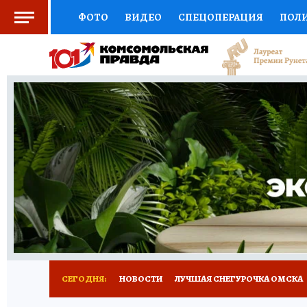
ФОТО
ВИДЕО
СПЕЦОПЕРАЦИЯ
ПОЛ
СОЦПОДДЕРЖКА
НАУКА
СПОРТ
КО
ВЫБОР ЭКСПЕРТОВ
ДОКТОР
ФИНАНС
КНИЖНАЯ ПОЛКА
ПРОГНОЗЫ НА СПОРТ
ПРЕСС-ЦЕНТР
НЕДВИЖИМОСТЬ
ТЕЛЕ
РАДИО КП
РЕКЛАМА
ТЕСТЫ
НОВОЕ 
СЕГОДНЯ:
НОВОСТИ
ЛУЧШАЯ СНЕГУРОЧКА ОМСКА