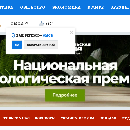
ИТИКА
ОБЩЕСТВО
ЭКОНОМИКА
В МИРЕ
ЗВЕЗДЫ
ЛУМНИСТЫ
ПРОИСШЕСТВИЯ
НАЦИОНАЛЬНЫЕ ПРОЕК
ОМСК
+19
°
ВАШ РЕГИОН —
ОМСК
Ы
ОТКРЫВАЕМ МИР
Я ЗНАЮ
СЕМЬЯ
ЖЕНСКИЕ СЕ
ДА
ВЫБРАТЬ ДРУГОЙ
ПРОМОКОДЫ
СЕРИАЛЫ
СПЕЦПРОЕКТЫ
ДЕФИЦИТ
ВИЗОР
КОЛЛЕКЦИИ
КОНКУРСЫ
РАБОТА У НАС
ГИ
НА САЙТЕ
ТОЛЬКО У НАС
ВОЕНКОРЫ
УКРАИНА: СВОДКА
КП В МАХ
ОТД