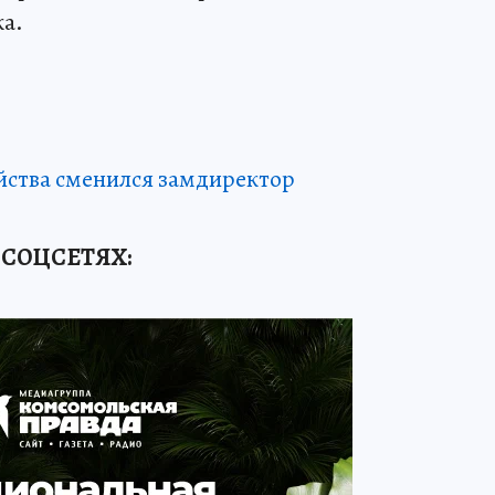
ка.
йства сменился замдиректор
 СОЦСЕТЯХ: