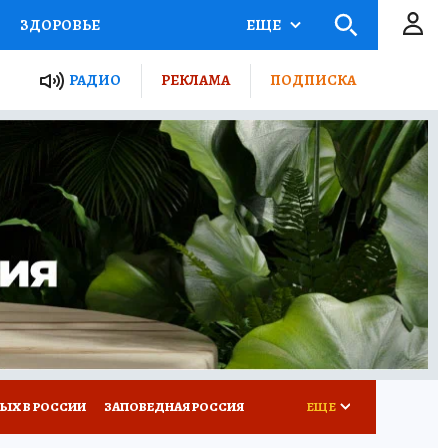
ЗДОРОВЬЕ
ЕЩЕ
ТЫ РОССИИ
РАДИО
РЕКЛАМА
ПОДПИСКА
КРЕТЫ
ПУТЕВОДИТЕЛЬ
 ЖЕЛЕЗА
ТУРИЗМ
Д ПОТРЕБИТЕЛЯ
ВСЕ О КП
ЫХ В РОССИИ
ЗАПОВЕДНАЯ РОССИЯ
ЕЩЕ