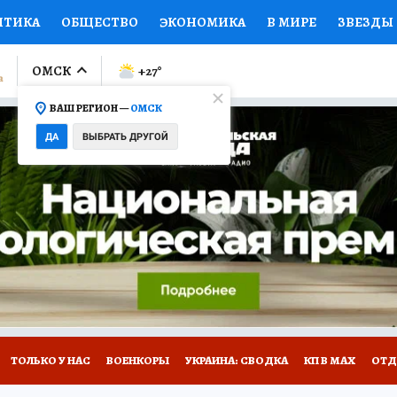
ИТИКА
ОБЩЕСТВО
ЭКОНОМИКА
В МИРЕ
ЗВЕЗДЫ
ЛУМНИСТЫ
ПРОИСШЕСТВИЯ
НАЦИОНАЛЬНЫЕ ПРОЕК
ОМСК
+27
°
ВАШ РЕГИОН —
ОМСК
Ы
ОТКРЫВАЕМ МИР
Я ЗНАЮ
СЕМЬЯ
ЖЕНСКИЕ СЕ
ДА
ВЫБРАТЬ ДРУГОЙ
ПРОМОКОДЫ
СЕРИАЛЫ
СПЕЦПРОЕКТЫ
ДЕФИЦИТ
ВИЗОР
КОЛЛЕКЦИИ
КОНКУРСЫ
РАБОТА У НАС
ГИ
НА САЙТЕ
ТОЛЬКО У НАС
ВОЕНКОРЫ
УКРАИНА: СВОДКА
КП В МАХ
ОТД