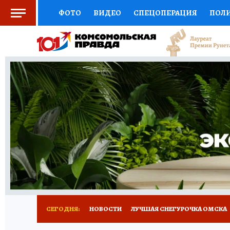
ФОТО
ВИДЕО
СПЕЦОПЕРАЦИЯ
ПОЛ
СОЦПОДДЕРЖКА
НАУКА
СПОРТ
КО
ВЫБОР ЭКСПЕРТОВ
ДОКТОР
ФИНАНС
КНИЖНАЯ ПОЛКА
ПРОГНОЗЫ НА СПОРТ
ПРЕСС-ЦЕНТР
НЕДВИЖИМОСТЬ
ТЕЛЕ
РАДИО КП
РЕКЛАМА
ТЕСТЫ
НОВОЕ 
СЕГОДНЯ:
НОВОСТИ
ЛУЧШАЯ СНЕГУРОЧКА ОМСКА