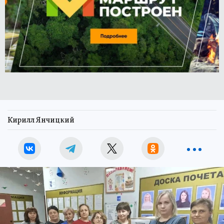
Кирилл Янчицкий