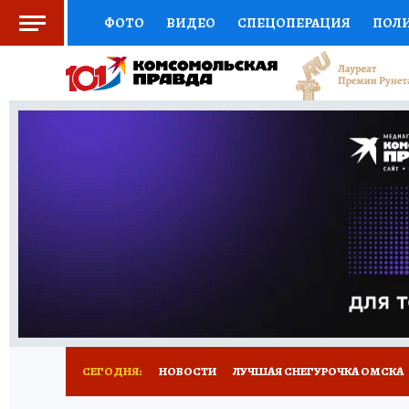
ФОТО
ВИДЕО
СПЕЦОПЕРАЦИЯ
ПОЛ
СОЦПОДДЕРЖКА
НАУКА
СПОРТ
КО
ВЫБОР ЭКСПЕРТОВ
ДОКТОР
ФИНАНС
КНИЖНАЯ ПОЛКА
ПРОГНОЗЫ НА СПОРТ
ПРЕСС-ЦЕНТР
НЕДВИЖИМОСТЬ
ТЕЛЕ
РАДИО КП
РЕКЛАМА
ТЕСТЫ
НОВОЕ 
СЕГОДНЯ:
НОВОСТИ
ЛУЧШАЯ СНЕГУРОЧКА ОМСКА