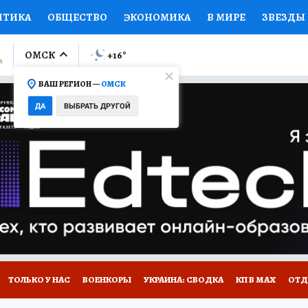
ИТИКА
ОБЩЕСТВО
ЭКОНОМИКА
В МИРЕ
ЗВЕЗДЫ
ЛУМНИСТЫ
ПРОИСШЕСТВИЯ
НАЦИОНАЛЬНЫЕ ПРОЕК
ОМСК
+16
°
ВАШ РЕГИОН —
ОМСК
Ы
ОТКРЫВАЕМ МИР
Я ЗНАЮ
СЕМЬЯ
ЖЕНСКИЕ СЕ
ДА
ВЫБРАТЬ ДРУГОЙ
ПРОМОКОДЫ
СЕРИАЛЫ
СПЕЦПРОЕКТЫ
ДЕФИЦИТ
ВИЗОР
КОЛЛЕКЦИИ
КОНКУРСЫ
РАБОТА У НАС
ГИ
НА САЙТЕ
ТОЛЬКО У НАС
ВОЕНКОРЫ
УКРАИНА: СВОДКА
КП В МАХ
ОТД