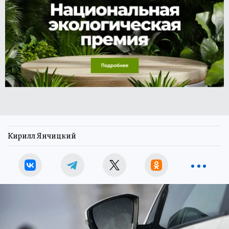
Кирилл Янчицкий