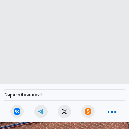
Кирилл Янчицкий