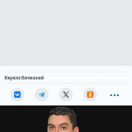
Кирилл Янчицкий