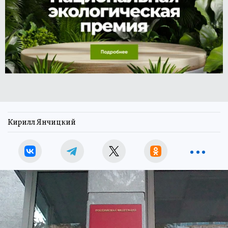
Кирилл Янчицкий