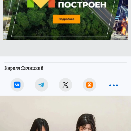
Кирилл Янчицкий