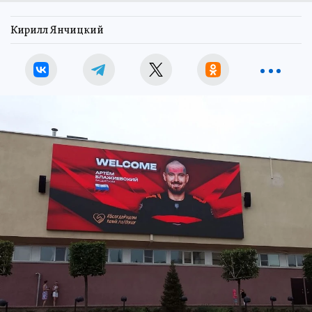
Кирилл Янчицкий