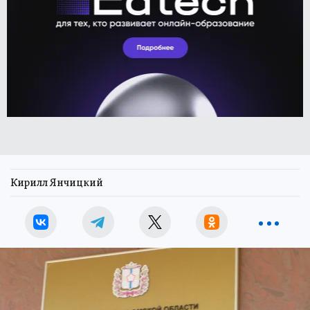
Кирилл Янчицкий