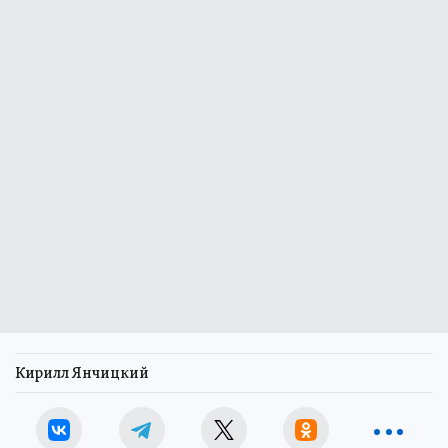
Кирилл Янчицкий