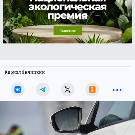
Кирилл Янчицкий