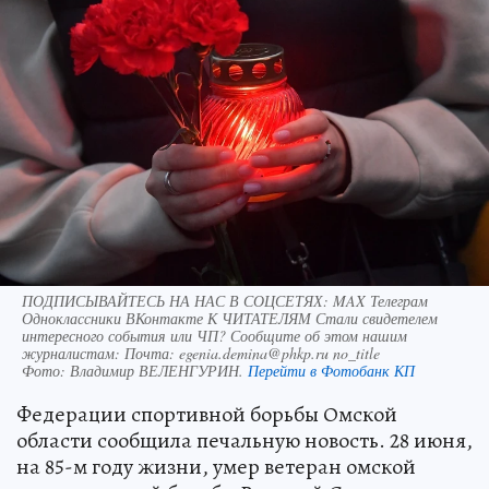
ПОДПИСЫВАЙТЕСЬ НА НАС В СОЦСЕТЯХ: MAX Телеграм
Одноклассники ВКонтакте К ЧИТАТЕЛЯМ Стали свидетелем
интересного события или ЧП? Сообщите об этом нашим
журналистам: Почта: egenia.demina@phkp.ru no_title
Фото:
Владимир ВЕЛЕНГУРИН.
Перейти в Фотобанк КП
Федерации спортивной борьбы Омской
области сообщила печальную новость. 28 июня,
на 85-м году жизни, умер ветеран омской