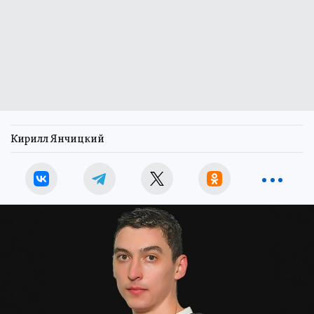
Кирилл Янчицкий