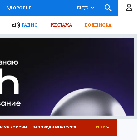
ЗДОРОВЬЕ
ЕЩЕ
ТЫ РОССИИ
РАДИО
РЕКЛАМА
ПОДПИСКА
КРЕТЫ
ПУТЕВОДИТЕЛЬ
 ЖЕЛЕЗА
ТУРИЗМ
Д ПОТРЕБИТЕЛЯ
ВСЕ О КП
ЫХ В РОССИИ
ЗАПОВЕДНАЯ РОССИЯ
ЕЩЕ