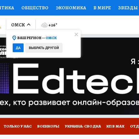
ИТИКА
ОБЩЕСТВО
ЭКОНОМИКА
В МИРЕ
ЗВЕЗДЫ
ЛУМНИСТЫ
ПРОИСШЕСТВИЯ
НАЦИОНАЛЬНЫЕ ПРОЕК
ОМСК
+26
°
ВАШ РЕГИОН —
ОМСК
Ы
ОТКРЫВАЕМ МИР
Я ЗНАЮ
СЕМЬЯ
ЖЕНСКИЕ СЕ
ДА
ВЫБРАТЬ ДРУГОЙ
ПРОМОКОДЫ
СЕРИАЛЫ
СПЕЦПРОЕКТЫ
ДЕФИЦИТ
ВИЗОР
КОЛЛЕКЦИИ
КОНКУРСЫ
РАБОТА У НАС
ГИ
НА САЙТЕ
ТОЛЬКО У НАС
ВОЕНКОРЫ
УКРАИНА: СВОДКА
КП В МАХ
ОТД