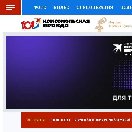
ФОТО
ВИДЕО
СПЕЦОПЕРАЦИЯ
ПОЛ
СОЦПОДДЕРЖКА
НАУКА
СПОРТ
КО
ВЫБОР ЭКСПЕРТОВ
ДОКТОР
ФИНАНС
КНИЖНАЯ ПОЛКА
ПРОГНОЗЫ НА СПОРТ
ПРЕСС-ЦЕНТР
НЕДВИЖИМОСТЬ
ТЕЛЕ
РАДИО КП
РЕКЛАМА
ТЕСТЫ
НОВОЕ 
СЕГОДНЯ:
НОВОСТИ
ЛУЧШАЯ СНЕГУРОЧКА ОМСКА