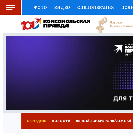
ФОТО
ВИДЕО
СПЕЦОПЕРАЦИЯ
ПОЛ
СОЦПОДДЕРЖКА
НАУКА
СПОРТ
КО
ВЫБОР ЭКСПЕРТОВ
ДОКТОР
ФИНАНС
КНИЖНАЯ ПОЛКА
ПРОГНОЗЫ НА СПОРТ
ПРЕСС-ЦЕНТР
НЕДВИЖИМОСТЬ
ТЕЛЕ
РАДИО КП
РЕКЛАМА
ТЕСТЫ
НОВОЕ 
СЕГОДНЯ:
НОВОСТИ
ЛУЧШАЯ СНЕГУРОЧКА ОМСКА