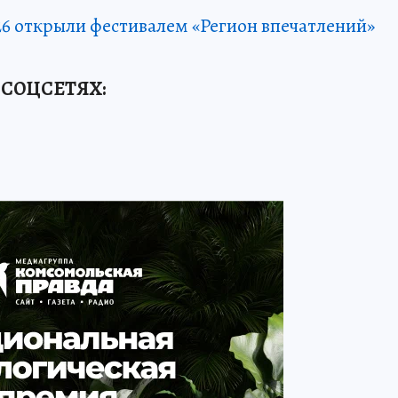
26 открыли фестивалем «Регион впечатлений»
 СОЦСЕТЯХ: