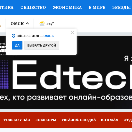
ИТИКА
ОБЩЕСТВО
ЭКОНОМИКА
В МИРЕ
ЗВЕЗДЫ
ЛУМНИСТЫ
ПРОИСШЕСТВИЯ
НАЦИОНАЛЬНЫЕ ПРОЕК
ОМСК
+27
°
ВАШ РЕГИОН —
ОМСК
Ы
ОТКРЫВАЕМ МИР
Я ЗНАЮ
СЕМЬЯ
ЖЕНСКИЕ СЕ
ДА
ВЫБРАТЬ ДРУГОЙ
ПРОМОКОДЫ
СЕРИАЛЫ
СПЕЦПРОЕКТЫ
ДЕФИЦИТ
ВИЗОР
КОЛЛЕКЦИИ
КОНКУРСЫ
РАБОТА У НАС
ГИ
НА САЙТЕ
ТОЛЬКО У НАС
ВОЕНКОРЫ
УКРАИНА: СВОДКА
КП В МАХ
ОТД