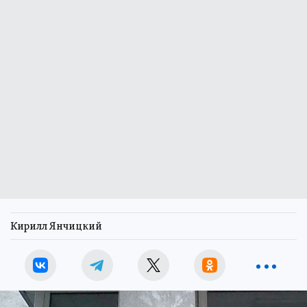
Кирилл Янчицкий