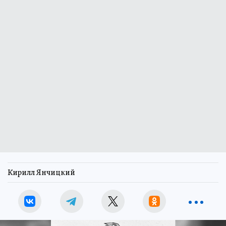
Кирилл Янчицкий