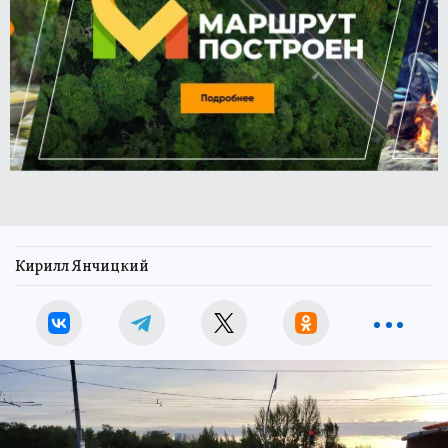
Кирилл Янчицкий