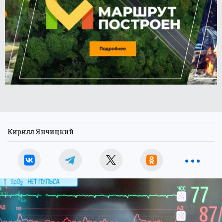
Кирилл Янчицкий