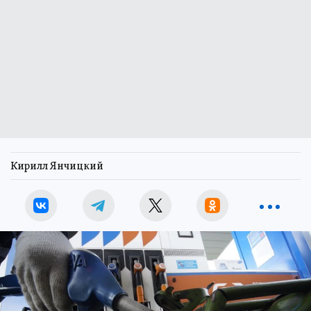
Кирилл Янчицкий