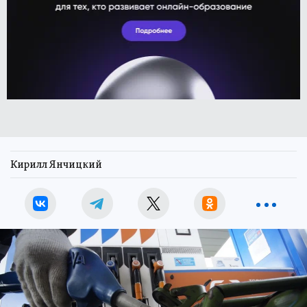
Кирилл Янчицкий