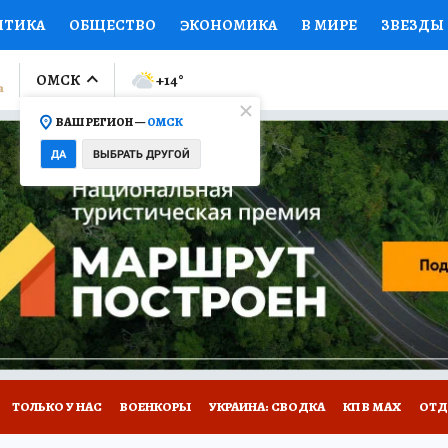
ИТИКА
ОБЩЕСТВО
ЭКОНОМИКА
В МИРЕ
ЗВЕЗДЫ
ЛУМНИСТЫ
ПРОИСШЕСТВИЯ
НАЦИОНАЛЬНЫЕ ПРОЕК
ОМСК
+14
°
ВАШ РЕГИОН —
ОМСК
Ы
ОТКРЫВАЕМ МИР
Я ЗНАЮ
СЕМЬЯ
ЖЕНСКИЕ СЕ
ДА
ВЫБРАТЬ ДРУГОЙ
ПРОМОКОДЫ
СЕРИАЛЫ
СПЕЦПРОЕКТЫ
ДЕФИЦИТ
ВИЗОР
КОЛЛЕКЦИИ
КОНКУРСЫ
РАБОТА У НАС
ГИ
НА САЙТЕ
ТОЛЬКО У НАС
ВОЕНКОРЫ
УКРАИНА: СВОДКА
КП В МАХ
ОТД