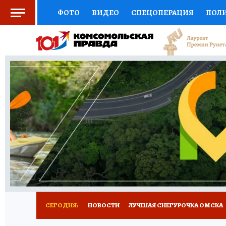
ФОТО
ВИДЕО
СПЕЦОПЕРАЦИЯ
ПОЛ
СОЦПОДДЕРЖКА
НАУКА
СПОРТ
КО
ВЫБОР ЭКСПЕРТОВ
ДОКТОР
ФИНАНС
КНИЖНАЯ ПОЛКА
ПРОГНОЗЫ НА СПОРТ
ПРЕСС-ЦЕНТР
НЕДВИЖИМОСТЬ
ТЕЛЕ
РАДИО КП
РЕКЛАМА
ТЕСТЫ
НОВОЕ 
СЕГОДНЯ:
НОВОСТИ
ЛУЧШАЯ СНЕГУРОЧКА ОМСКА