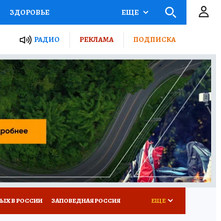
ЗДОРОВЬЕ
ЕЩЕ
ТЫ РОССИИ
РАДИО
РЕКЛАМА
ПОДПИСКА
КРЕТЫ
ПУТЕВОДИТЕЛЬ
 ЖЕЛЕЗА
ТУРИЗМ
Д ПОТРЕБИТЕЛЯ
ВСЕ О КП
ЫХ В РОССИИ
ЗАПОВЕДНАЯ РОССИЯ
ЕЩЕ