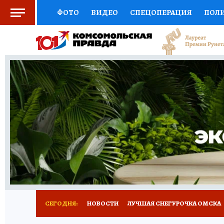
ФОТО
ВИДЕО
СПЕЦОПЕРАЦИЯ
ПОЛ
СОЦПОДДЕРЖКА
НАУКА
СПОРТ
КО
ВЫБОР ЭКСПЕРТОВ
ДОКТОР
ФИНАНС
КНИЖНАЯ ПОЛКА
ПРОГНОЗЫ НА СПОРТ
ПРЕСС-ЦЕНТР
НЕДВИЖИМОСТЬ
ТЕЛЕ
РАДИО КП
РЕКЛАМА
ТЕСТЫ
НОВОЕ 
СЕГОДНЯ:
НОВОСТИ
ЛУЧШАЯ СНЕГУРОЧКА ОМСКА