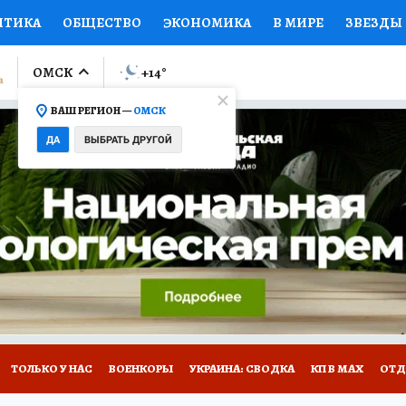
ИТИКА
ОБЩЕСТВО
ЭКОНОМИКА
В МИРЕ
ЗВЕЗДЫ
ЛУМНИСТЫ
ПРОИСШЕСТВИЯ
НАЦИОНАЛЬНЫЕ ПРОЕК
ОМСК
+14
°
ВАШ РЕГИОН —
ОМСК
Ы
ОТКРЫВАЕМ МИР
Я ЗНАЮ
СЕМЬЯ
ЖЕНСКИЕ СЕ
ДА
ВЫБРАТЬ ДРУГОЙ
ПРОМОКОДЫ
СЕРИАЛЫ
СПЕЦПРОЕКТЫ
ДЕФИЦИТ
ВИЗОР
КОЛЛЕКЦИИ
КОНКУРСЫ
РАБОТА У НАС
ГИ
НА САЙТЕ
ТОЛЬКО У НАС
ВОЕНКОРЫ
УКРАИНА: СВОДКА
КП В МАХ
ОТД