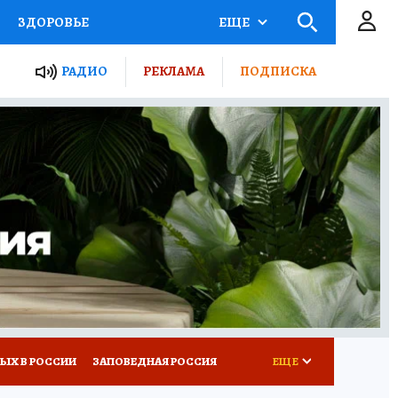
ЗДОРОВЬЕ
ЕЩЕ
ТЫ РОССИИ
РАДИО
РЕКЛАМА
ПОДПИСКА
КРЕТЫ
ПУТЕВОДИТЕЛЬ
 ЖЕЛЕЗА
ТУРИЗМ
Д ПОТРЕБИТЕЛЯ
ВСЕ О КП
ЫХ В РОССИИ
ЗАПОВЕДНАЯ РОССИЯ
ЕЩЕ