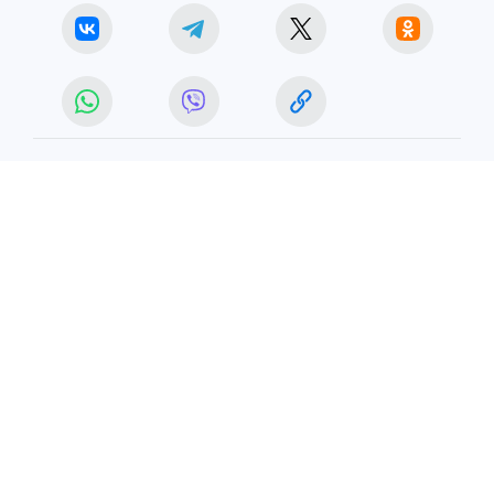
ОБЩЕСТВО
ЧИТАЙТЕ НАС В МАХ!
31 мая 2026 4:45
НОВОСТИ
ОБЩЕСТВО
В Калачинске полностью
выгорело заброшенное здание
Площадь пожара составила 30 квадратных
метров