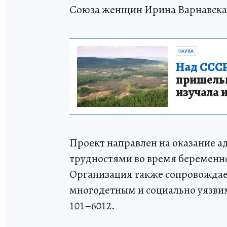
Союза женщин Ирина Варнавска
НАУКА
Над СССР
пришельце
изучала 
Проект направлен на оказание а
трудностями во время беременно
Организация также сопровождае
многодетным и социально уязвим
101–6012.