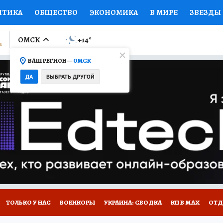
ИТИКА
ОБЩЕСТВО
ЭКОНОМИКА
В МИРЕ
ЗВЕЗДЫ
ЛУМНИСТЫ
ПРОИСШЕСТВИЯ
НАЦИОНАЛЬНЫЕ ПРОЕК
ОМСК
+14
°
ВАШ РЕГИОН —
ОМСК
Ы
ОТКРЫВАЕМ МИР
Я ЗНАЮ
СЕМЬЯ
ЖЕНСКИЕ СЕ
ДА
ВЫБРАТЬ ДРУГОЙ
ПРОМОКОДЫ
СЕРИАЛЫ
СПЕЦПРОЕКТЫ
ДЕФИЦИТ
ВИЗОР
КОЛЛЕКЦИИ
КОНКУРСЫ
РАБОТА У НАС
ГИ
НА САЙТЕ
ТОЛЬКО У НАС
ВОЕНКОРЫ
УКРАИНА: СВОДКА
КП В МАХ
ОТД