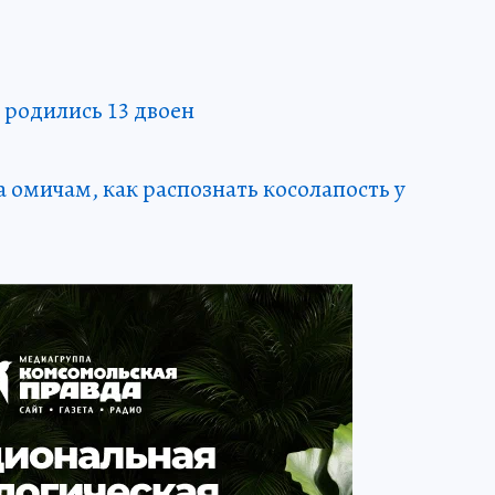
и родились 13 двоен
 омичам, как распознать косолапость у