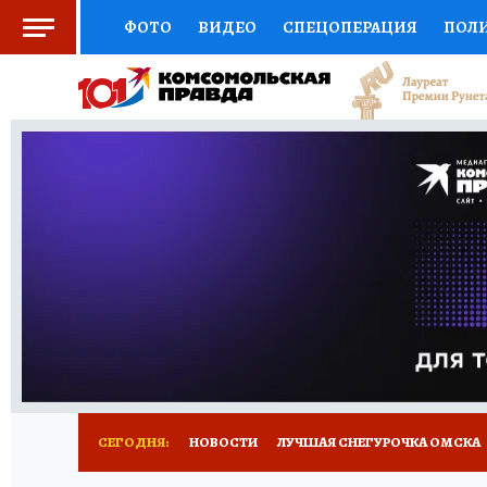
ФОТО
ВИДЕО
СПЕЦОПЕРАЦИЯ
ПОЛ
СОЦПОДДЕРЖКА
НАУКА
СПОРТ
КО
ВЫБОР ЭКСПЕРТОВ
ДОКТОР
ФИНАНС
КНИЖНАЯ ПОЛКА
ПРОГНОЗЫ НА СПОРТ
ПРЕСС-ЦЕНТР
НЕДВИЖИМОСТЬ
ТЕЛЕ
РАДИО КП
РЕКЛАМА
ТЕСТЫ
НОВОЕ 
СЕГОДНЯ:
НОВОСТИ
ЛУЧШАЯ СНЕГУРОЧКА ОМСКА