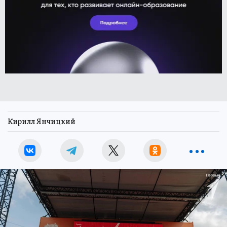
Кирилл Янчицкий