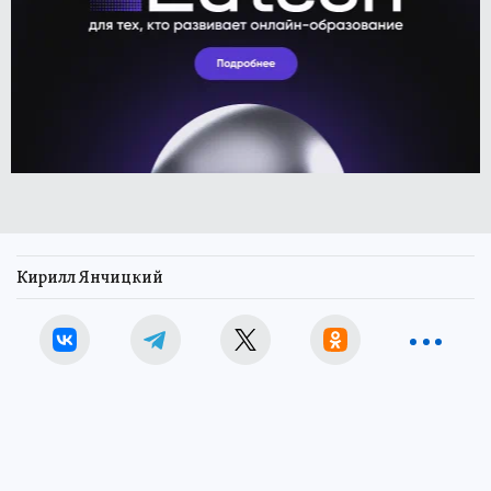
Кирилл Янчицкий