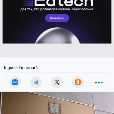
Кирилл Янчицкий