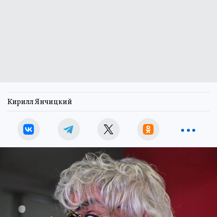
Кирилл Янчицкий