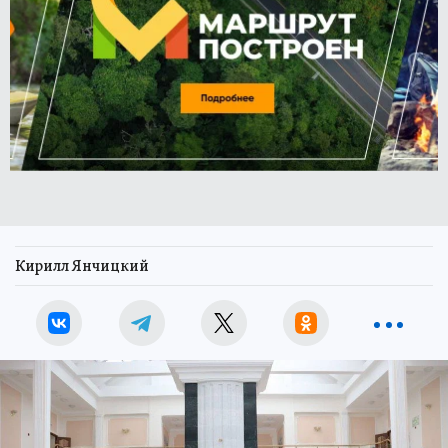
Кирилл Янчицкий