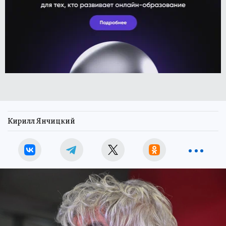
Кирилл Янчицкий