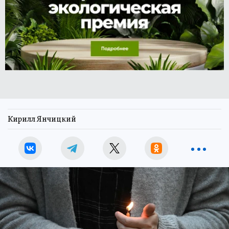
Кирилл Янчицкий