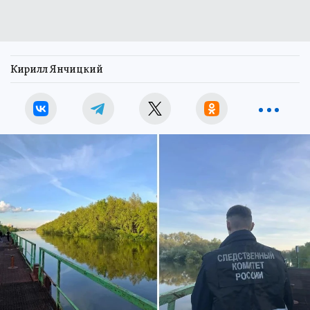
Кирилл Янчицкий