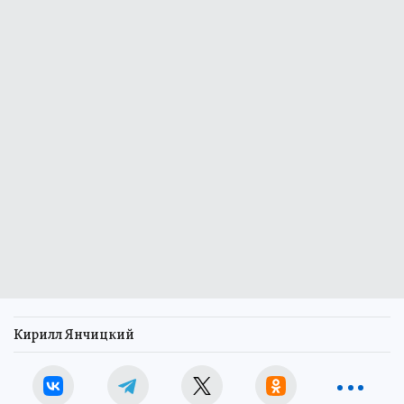
Кирилл Янчицкий