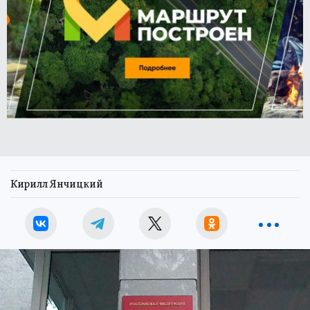
Кирилл Янчицкий