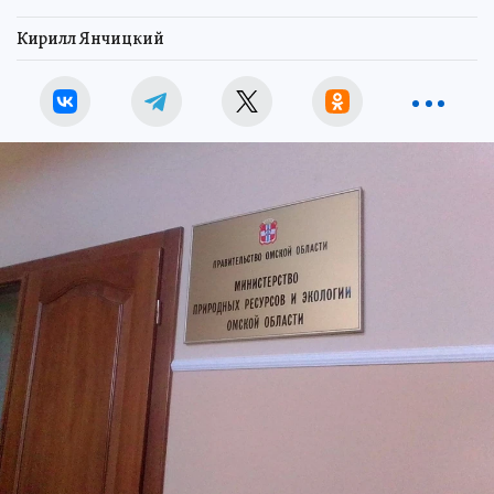
Кирилл Янчицкий