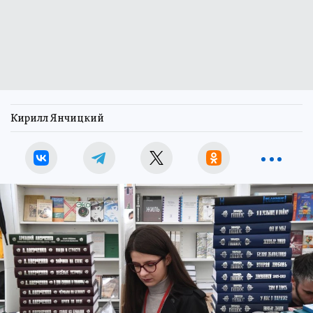
Кирилл Янчицкий