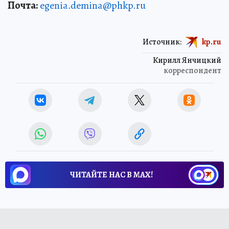
Почта:
egenia.demina@phkp.ru
Источник:
kp.ru
Кирилл Янчицкий
корреспондент
ЧИТАЙТЕ НАС В МАХ!