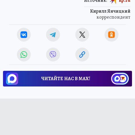
Источник:
kp.ru
Кирилл Янчицкий
корреспондент
ЧИТАЙТЕ НАС В МАХ!