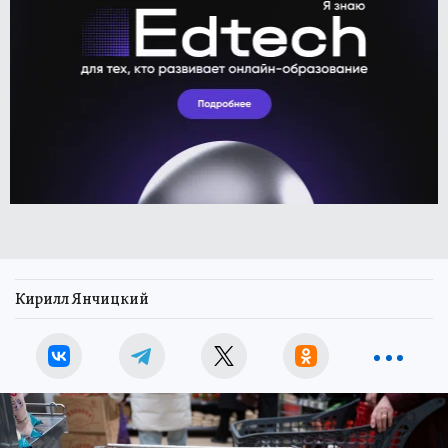
Кирилл Янчицкий